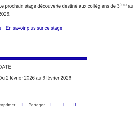
ème
Le prochain stage découverte destiné aux collégiens de 3
aur
2026.
En savoir plus sur ce stage
DATE
Du 2 février 2026 au 6 février 2026
Partager sur Facebook
Partager sur LinkedIn
Imprimer
Partager
Partager l'URL de cette page