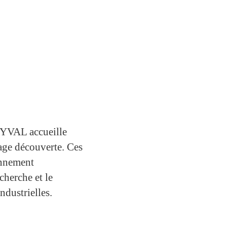
SYVAL accueille
tage découverte. Ces
onnement
echerche et le
ndustrielles.