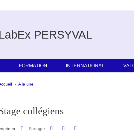
LabEx PERSYVAL
E
FORMATION
INTERNATIONAL
VAL
Fil d'Ariane
Accueil
A la une
pale Sidebar
Stage collégiens
Partager sur Facebook
Partager sur LinkedIn
Imprimer
Partager