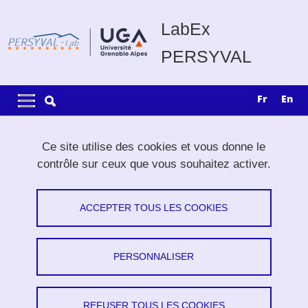
Aller au contenu principal
Gestion des cookies
LabEx
PERSYVAL
Navigation principale
Navigation principale mobile
fr
en
Fil d'Ariane
Accueil
Recherche
Projets exploratoires
Ce site utilise des cookies et vous donne le
contrôle sur ceux que vous souhaitez activer.
Projets exploratoires
ACCEPTER TOUS LES COOKIES
Partager sur Facebook
Partager sur LinkedIn
Imprimer
Partager
Partager l'URL de cette page
PERSONNALISER
Le but des projets exploratoires était d'initier des
REFUSER TOUS LES COOKIES