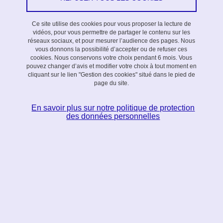
collaborations entre laboratoires partenaires du LabEx sur
des sujets novateurs s'inscrivant dans les thématiques de
Ce site utilise des cookies pour vous proposer la lecture de
PERSYVAL, de préférence en lien direct avec au moins
vidéos, pour vous permettre de partager le contenu sur les
réseaux sociaux, et pour mesurer l’audience des pages. Nous
une des quatre actions du LabEx.
vous donnons la possibilité d’accepter ou de refuser ces
cookies. Nous conservons votre choix pendant 6 mois. Vous
pouvez changer d’avis et modifier votre choix à tout moment en
De 2013 à 2017, PERSYVAL proposait deux types de
projets
cliquant sur le lien "Gestion des cookies" situé dans le pied de
page du site.
exploratoires PERSYVAL
: des projets d'une durée d'un an et
demi et financés à hauteur de 10.000 Euros, et des projets de
En savoir plus sur notre politique de protection
deux ans et demi et financés à hauteur de 20.000 Euros.
des données personnelles
Depuis 2018, PERSYVAL participe à l'appel à projets recherche de
l'UGA conjointement avec le
pôle MSTiC
(Mathématiques, sciences
et technologies de l’information et de la communication).
De 2018 à 2020, l'appel était pour les
Initiatives de recherche
stratégiques (IRS)
.
Depuis 2021, l'appel finance les
Initiatives de recherche à