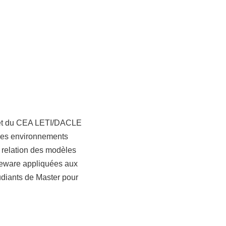
b et du CEA LETI/DACLE
 les environnements
n relation des modèles
dleware appliquées aux
udiants de Master pour