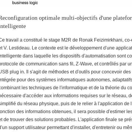
Reconfiguration optimale multi-objectifs d'une platef
intelligente
Ce travail a constitué le stage M2R de Ronak Feizimirkhani, c
et V. Lestideau. Le contexte est le développement d'une applic
intelligente dans laquelle les dispositifs d'automatisation sont 
protocole de communication sans fil, Z-Wave, et contrôlés par un
USB plug in. Il s'agit de méthodes et d'outils pour concevoir des
intégrée pour des systèmes informatiques autonomes, adaptatifs
combinant les techniques de l'informatique et de la théorie du cont
nécessaire d'accéder aux informations requises sur le réseau, 
simplifié du réseau physique, puis de le relier à l'application de l'
fonction des informations obtenues, il sera possible d'estimer l
et de trouver des solutions probables. L'application finale se pr
d'un support utilisateur permettant d'installer, d'entretenir ou mê