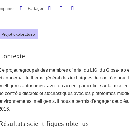
Partager sur Facebook
Partager sur LinkedIn
Imprimer
Partager
Partager l'URL de cette page
Projet exploratoire
Contexte
Ce projet regroupait des membres d'Inria, du LIG, du Gipsa-la
et concernait le thème général des techniques de contrôle pour
intelligents autonomes, avec un accent particulier sur la mise e
de contrôle discrets et stochastiques avec les plateformes mid
environnements intelligents. Il nous a permis d'engager deux ét
2016.
Résultats scientifiques obtenus