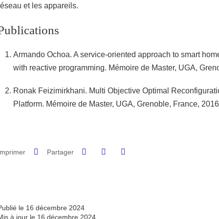
réseau et les appareils.
Publications
Armando Ochoa. A service-oriented approach to smart home 
with reactive programming. Mémoire de Master, UGA, Greno
Ronak Feizimirkhani. Multi Objective Optimal Reconfigurat
Platform. Mémoire de Master, UGA, Grenoble, France, 2016
Partager sur Facebook
Partager sur LinkedIn
Imprimer
Partager
Partager l'URL de cette page
Publié le 16 décembre 2024
Mis à jour le 16 décembre 2024