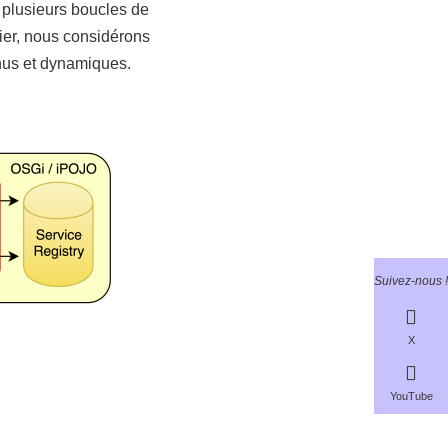
e plusieurs boucles de
lier, nous considérons
nus et dynamiques.
Suivez-nous !
X
YouTube