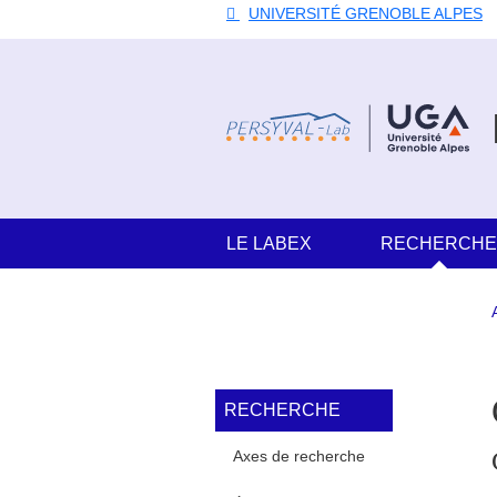
Aller au contenu principal
Gestion des cookies
UNIVERSITÉ GRENOBLE ALPES
Navigation principale
LE LABEX
RECHERCH
Navigation princi
RECHERCHE
Axes de recherche