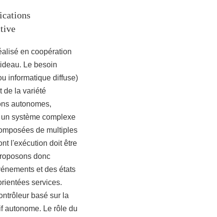
ications
tive
éalisé en coopération
tideau. Le besoin
u informatique diffuse)
 de la variété
ions autonomes,
me un système complexe
composées de multiples
nt l'exécution doit être
 proposons donc
événements et des états
rientées services.
ontrôleur basé sur la
f autonome. Le rôle du