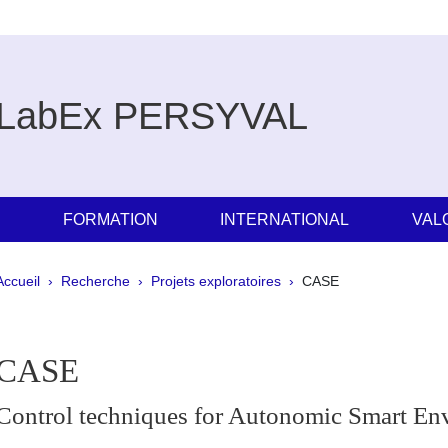
LabEx PERSYVAL
E
FORMATION
INTERNATIONAL
VAL
Fil d'Ariane
Accueil
Recherche
Projets exploratoires
CASE
pale Sidebar
CASE
Control techniques for Autonomic Smart En