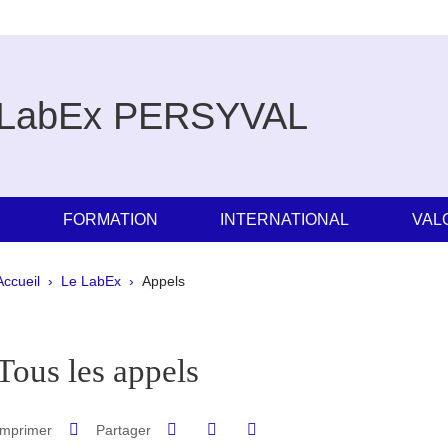
LabEx PERSYVAL
E
FORMATION
INTERNATIONAL
VAL
Fil d'Ariane
Accueil
Le LabEx
Appels
pale Sidebar
Tous les appels
Partager sur Facebook
Partager sur LinkedIn
Imprimer
Partager