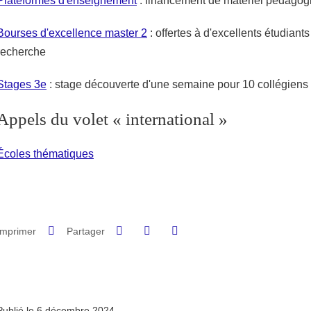
Plateformes d'enseignement
: financement de matériel pédagog
Bourses d'excellence master 2
: offertes à d'excellents étudiants
recherche
Stages 3e
: stage découverte d'une semaine pour 10 collégiens
Appels du volet « international »
Écoles thématiques
Partager sur Facebook
Partager sur LinkedIn
Imprimer
Partager
Partager l'URL de cette page
Publié le 6 décembre 2024