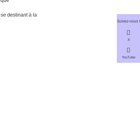
ique
 se destinant à la
Suivez-nous !
X
YouTube