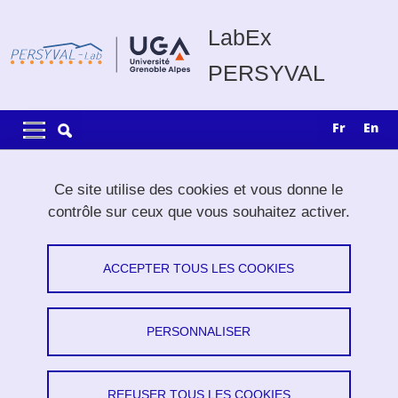
Aller au contenu principal
Gestion des cookies
LabEx
PERSYVAL
Navigation principale
Navigation principale mobile
fr
en
Fil d'Ariane
Accueil
Actualités
Archives des actualités
Ce site utilise des cookies et vous donne le
contrôle sur ceux que vous souhaitez activer.
Toutes les actualités
ACCEPTER TOUS LES COOKIES
Partager sur Facebook
Partager sur LinkedIn
Imprimer
Partager
Partager l'URL de cette page
PERSONNALISER
Demie journée scientifique "Numérique et Soutenabilité"
REFUSER TOUS LES COOKIES