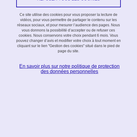
Le 21 mai 2026
Saint-Martin-d'Hères - Domaine universitaire
Ce site utilise des cookies pour vous proposer la lecture de
En savoir plus
vidéos, pour vous permettre de partager le contenu sur les
réseaux sociaux, et pour mesurer l’audience des pages. Nous
vous donnons la possibilité d’accepter ou de refuser ces
cookies. Nous conservons votre choix pendant 6 mois. Vous
pouvez changer d’avis et modifier votre choix à tout moment en
Stage collégiens
cliquant sur le lien "Gestion des cookies" situé dans le pied de
page du site.
Du 2 février 2026 au 6 février 2026
Dans le cadre de son volet éducation, le LabEx PERSYVAL
En savoir plus sur notre politique de protection
des données personnelles
accueille chaque année des collégiens de troisième pour leur
stage découverte. Ces futurs lycéens passent une semaine dans
notre environnement universitaire afin d'appréhender les métiers
liés à la recherche et le processus d'innovation qui conduit aux
applications industrielles.
En savoir plus