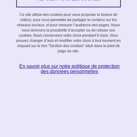
des thèses sur des thématiques liées à celles des
laboratoires partenaires du LabEx.
Ce site utilise des cookies pour vous proposer la lecture de
vidéos, pour vous permettre de partager le contenu sur les
réseaux sociaux, et pour mesurer l’audience des pages. Nous
VOIR L'APPEL À THÈSES 2026-2029
vous donnons la possibilité d’accepter ou de refuser ces
cookies. Nous conservons votre choix pendant 6 mois. Vous
pouvez changer d’avis et modifier votre choix à tout moment en
cliquant sur le lien "Gestion des cookies" situé dans le pied de
page du site.
Liste des thèses financées
En savoir plus sur notre politique de protection
des données personnelles
Appel 2026 - liste des lauréats à venir
Appel 2025
Appel 2024
Appel 2021
Appel 2020