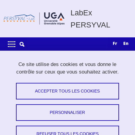
Aller au contenu principal
Gestion des cookies
LabEx
PERSYVAL
Navigation principale
Navigation principale mobile
fr
en
Fil d'Ariane
Accueil
Recherche
Thèses
Ce site utilise des cookies et vous donne le
contrôle sur ceux que vous souhaitez activer.
Thèses
ACCEPTER TOUS LES COOKIES
Partager sur Facebook
Partager sur LinkedIn
Imprimer
Partager
Partager l'URL de cette page
PERSONNALISER
Le LabEx PERSYVAL propose des financements pour
REFUSER TOUS LES COOKIES