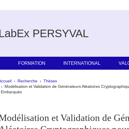
LabEx PERSYVAL
E
FORMATION
INTERNATIONAL
VAL
Fil d'Ariane
Accueil
Recherche
Thèses
Modélisation et Validation de Générateurs Aléatoires Cryptographiq
Embarqués
pale Sidebar
Modélisation et Validation de Gén