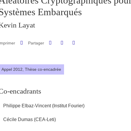
Aléatoires Cryptographiques pour
Systèmes Embarqués
Kevin Layat
Partager sur Facebook
Partager sur LinkedIn
Imprimer
Partager
Partager l'URL de cette page
Appel 2012,
Thèse co-encadrée
Co-encadrants
Philippe Elbaz-Vincent (Institut Fourier)
Cécile Dumas (CEA-Leti)