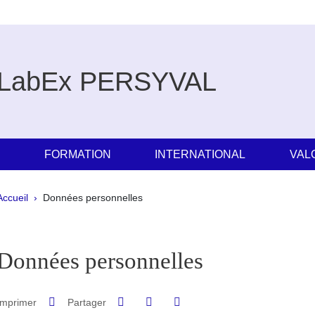
LabEx PERSYVAL
E
FORMATION
INTERNATIONAL
VAL
Fil d'Ariane
Accueil
Données personnelles
pale Sidebar
Données personnelles
Partager sur Facebook
Partager sur LinkedIn
Imprimer
Partager