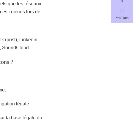
X
 tels que les réseaux
ces cookies lors de
YouTube
ok (post), Linkedin,
a, SoundCloud.
tons ?
me.
igation légale
sur la base légale du