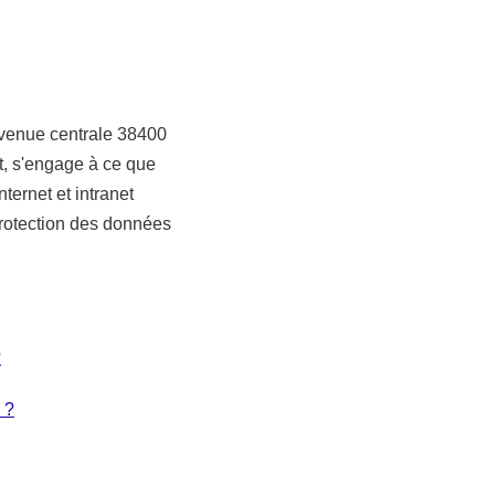
 avenue centrale 38400
t, s'engage à ce que
ternet et intranet
protection des données
?
 ?