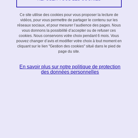
Partager l'URL de cette page
Ce site utilise des cookies pour vous proposer la lecture de
vidéos, pour vous permettre de partager le contenu sur les
Appel 2016,
Thèse équipe action
réseaux sociaux, et pour mesurer l’audience des pages. Nous
vous donnons la possibilité d’accepter ou de refuser ces
cookies. Nous conservons votre choix pendant 6 mois. Vous
Co-encadrants
pouvez changer d’avis et modifier votre choix à tout moment en
cliquant sur le lien "Gestion des cookies" situé dans le pied de
page du site.
Laurent Besacier (LIG)
En savoir plus sur notre politique de protection
Jakob Verbeek (INRIA)
des données personnelles
Date de soutenance
22/06/2020
Equipe action
DeCoRe