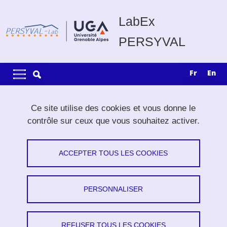
Aller au contenu principal
Gestion des cookies
LabEx
PERSYVAL
Navigation principale
Navigation principale mobile
fr
en
Fil d'Ariane
Accueil
Recherche
Thèses
Ce site utilise des cookies et vous donne le
Cross-lingual image captioning using deep recurrent neural
contrôle sur ceux que vous souhaitez activer.
networks
ACCEPTER TOUS LES COOKIES
Cross-lingual image captioning using
deep recurrent neural networks
PERSONNALISER
Maha Elbayad
Partager sur Facebook
Partager sur LinkedIn
Imprimer
Partager
REFUSER TOUS LES COOKIES