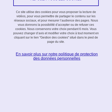
Ce site utilise des cookies pour vous proposer la lecture de
Appel 2013,
Thèse équipe action
vidéos, pour vous permettre de partager le contenu sur les
réseaux sociaux, et pour mesurer l’audience des pages. Nous
vous donnons la possibilité d’accepter ou de refuser ces
Co-encadrants
cookies. Nous conservons votre choix pendant 6 mois. Vous
pouvez changer d’avis et modifier votre choix à tout moment en
cliquant sur le lien "Gestion des cookies" situé dans le pied de
András Sebő (G-SCOP)
page du site.
Francis Lazarus (GIPSA-lab)
En savoir plus sur notre politique de protection
des données personnelles
Date de soutenance
18/10/2016
Equipe action
Galois