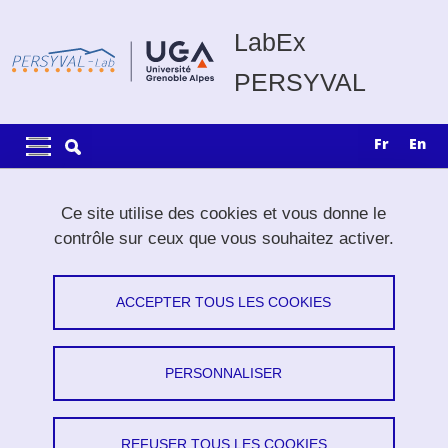
Aller au contenu principal
Gestion des cookies
LabEx
PERSYVAL
Navigation principale
Navigation principale mobile
fr
en
Fil d'Ariane
Accueil
Recherche
Thèses
Ce site utilise des cookies et vous donne le
Topologie et algorithmes sur les cartes combinatoires
contrôle sur ceux que vous souhaitez activer.
Topologie et algorithmes sur les cartes
ACCEPTER TOUS LES COOKIES
combinatoires
Vincent Despre
PERSONNALISER
Partager sur Facebook
Partager sur LinkedIn
Imprimer
Partager
Partager l'URL de cette page
REFUSER TOUS LES COOKIES