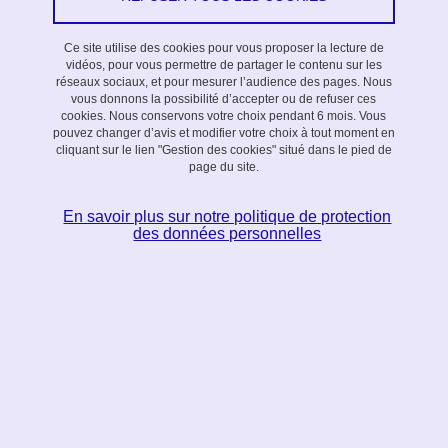
Ce site utilise des cookies pour vous proposer la lecture de
Appel 2015,
Thèse co-encadrée
vidéos, pour vous permettre de partager le contenu sur les
réseaux sociaux, et pour mesurer l’audience des pages. Nous
vous donnons la possibilité d’accepter ou de refuser ces
Co-encadrants
cookies. Nous conservons votre choix pendant 6 mois. Vous
pouvez changer d’avis et modifier votre choix à tout moment en
cliquant sur le lien "Gestion des cookies" situé dans le pied de
Denis Tristram (LIG)
page du site.
Jérôme Lelong (LJK)
En savoir plus sur notre politique de protection
des données personnelles
Date de soutenance
28/09/2018
En savoir plus
Voir la fiche descriptive sur le portail national des thèses