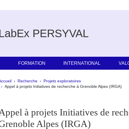
LabEx PERSYVAL
E
FORMATION
INTERNATIONAL
VAL
Fil d'Ariane
Accueil
Recherche
Projets exploratoires
Appel à projets Initiatives de recherche à Grenoble Alpes (IRGA)
pale Sidebar
Appel à projets Initiatives de rec
Grenoble Alpes (IRGA)