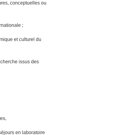
ures, conceptuelles ou
nationale ;
omique et culturel du
 recherche issus des
ues,
séjours en laboratoire