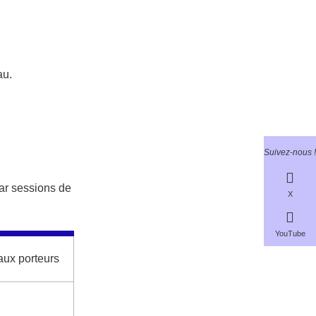
au.
Suivez-nous !
par sessions de
X
YouTube
aux porteurs