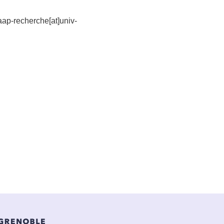
aap-recherche[at]univ-