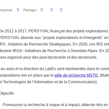
Partager sur Facebook
Partager sur LinkedIn
Imprimer
Partager
Partager l'URL de cette page
De 2012 à 2017, PERSYVAL finançait des projets exploratoires
PERSYVAL abonde aux "projets exploratoires et émergents" en s
IRS : Initiative de Recherche Stratégiques. En 2020, ces IRS o
devenir IRGA : Initiatives de Recherche à Grenoble Alpes. En 20
sera organisé pour des post-doctorants et des doctorants.
Les axes et la direction du LabEx sont représentés dans le comi
propositions mis en place par le
pôle de recherche MSTIC
(Math
et Technologies de l’Information et de la Communication).
Objectifs
Promouvoir la recherche à risque et à impact, détecter très e