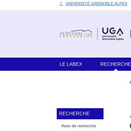
Aller au contenu principal
Gestion des cookies
UNIVERSITÉ GRENOBLE ALPES
Navigation principale
LE LABEX
RECHERCH
Navigation princi
RECHERCHE
Axes de recherche