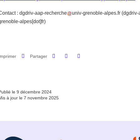
Contact :
dgdriv-aap-recherche
univ-grenoble-alpes.fr
(dgdriv-
grenoble-alpes[dot]fr)
Partager sur Facebook
Partager sur LinkedIn
Imprimer
Partager
Partager l'URL de cette page
Publié le 9 décembre 2024
Mis à jour le 7 novembre 2025