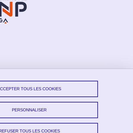
ACCEPTER TOUS LES COOKIES
vez-Nous !
X
PERSONNALISER
YouTube
REFUSER TOUS LES COOKIES