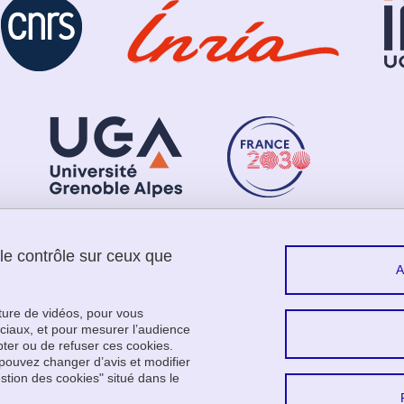
 le contrôle sur ceux que
Menu footer
Sui
Contact
Plan du site
cture de vidéos, pour vous
Crédits
ciaux, et pour mesurer l’audience
ter ou de refuser ces cookies.
Mentions légales
pouvez changer d’avis et modifier
Données personnelles
estion des cookies" situé dans le
Gestion des cookies