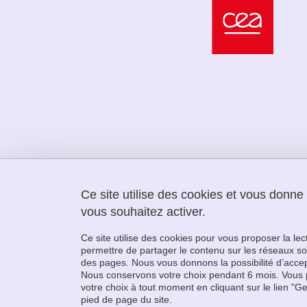
Ce site utilise des cookies et vous donne
vous souhaitez activer.
LabEx PERSYVAL
Bâtiment IMAG
Ce site utilise des cookies pour vous proposer la le
150 avenue du Torrent
permettre de partager le contenu sur les réseaux so
38401 Saint-Martin-d'Hères
des pages. Nous vous donnons la possibilité d’accep
+33 (0)4 57 42 15 75
Nous conservons votre choix pendant 6 mois. Vous 
votre choix à tout moment en cliquant sur le lien "G
pied de page du site.