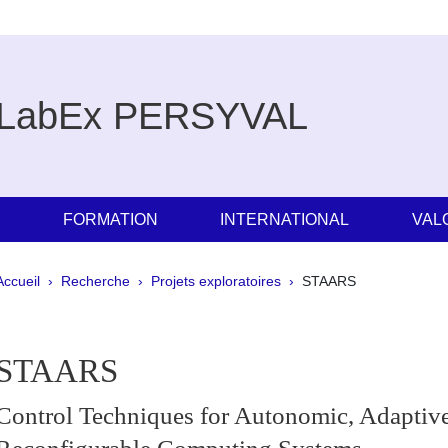
LabEx PERSYVAL
E
FORMATION
INTERNATIONAL
VAL
Fil d'Ariane
Accueil
Recherche
Projets exploratoires
STAARS
pale Sidebar
STAARS
Control Techniques for Autonomic, Adaptiv