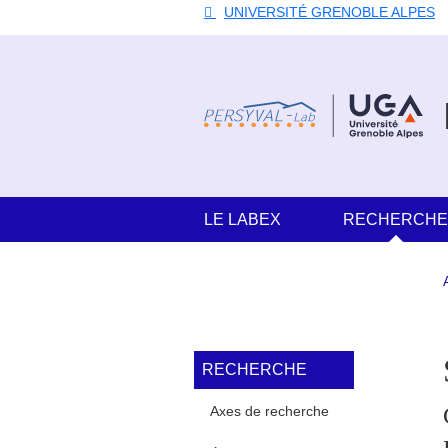
Aller au contenu principal
Gestion des cookies
UNIVERSITÉ GRENOBLE ALPES
Navigation principale
LE LABEX
RECHERCH
Navigation princi
RECHERCHE
Axes de recherche