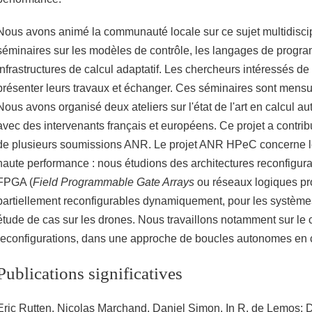
Nous avons animé la communauté locale sur ce sujet multidiscip
séminaires sur les modèles de contrôle, les langages de progra
infrastructures de calcul adaptatif. Les chercheurs intéressés d
présenter leurs travaux et échanger. Ces séminaires sont mensu
Nous avons organisé deux ateliers sur l'état de l'art en calcul a
avec des intervenants français et européens. Ce projet a contrib
de plusieurs soumissions ANR. Le projet ANR HPeC concerne l
haute performance : nous étudions des architectures reconfigur
FPGA (
Field Programmable Gate Arrays
ou réseaux logiques p
partiellement reconfigurables dynamiquement, pour les systèm
étude de cas sur les drones. Nous travaillons notamment sur le 
reconfigurations, dans une approche de boucles autonomes en
Publications significatives
Eric Rutten, Nicolas Marchand, Daniel Simon. In R. de Lemos; D