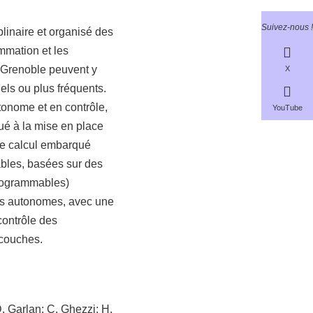
Suivez-nous !
linaire et organisé des
mmation et les
e Grenoble peuvent y
X
els ou plus fréquents.
utonome et en contrôle,
YouTube
ué à la mise en place
e calcul embarqué
ables, basées sur des
rogrammables)
es autonomes, avec une
contrôle des
 couches.
. Garlan; C. Ghezzi; H.