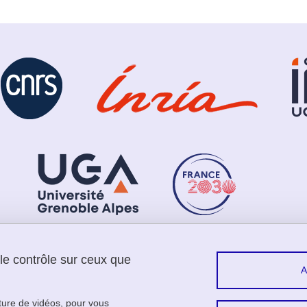
 le contrôle sur ceux que
Menu footer
Sui
Contact
Plan du site
cture de vidéos, pour vous