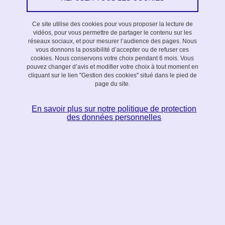
Projet exploratoire
Ce site utilise des cookies pour vous proposer la lecture de
vidéos, pour vous permettre de partager le contenu sur les
Résumé
réseaux sociaux, et pour mesurer l’audience des pages. Nous
vous donnons la possibilité d’accepter ou de refuser ces
cookies. Nous conservons votre choix pendant 6 mois. Vous
Dans ce projet, nous proposons d'utiliser la théorie des ensembles
pouvez changer d’avis et modifier votre choix à tout moment en
pour développer des méthodes et des algorithmes pour la
cliquant sur le lien "Gestion des cookies" situé dans le pied de
modélisation et l'analyse de systèmes physiques complexes, en
page du site.
particulier pour faire face à l'incertitude.
En savoir plus sur notre politique de protection
des données personnelles
Coordinateurs
Mirko Fiacchini (GIPSA-lab)
Thao Dang (VERIMAG)
Résultats
En ce qui concerne la stabilisation des systèmes commutés, nous
avons trouvé de nouvelles conditions pour les systèmes linéaires