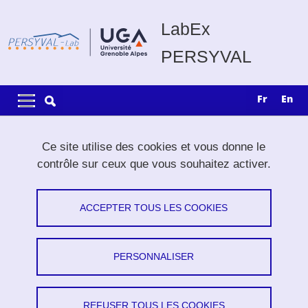
Aller au contenu principal
Gestion des cookies
LabEx
PERSYVAL
Navigation principale
Navigation principale mobile
fr
en
Fil d'Ariane
Accueil
Recherche
Projets exploratoires
Ce site utilise des cookies et vous donne le
Set Theory and Algorithms for Dynamical Systems
contrôle sur ceux que vous souhaitez activer.
Set Theory and Algorithms for
ACCEPTER TOUS LES COOKIES
Dynamical Systems
PERSONNALISER
Partager sur Facebook
Partager sur LinkedIn
Imprimer
Partager
Partager l'URL de cette page
REFUSER TOUS LES COOKIES