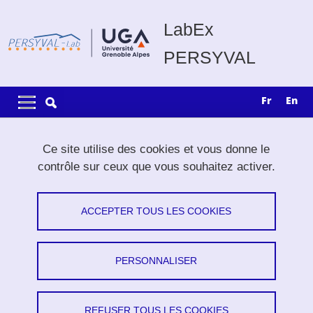
Aller au contenu principal
Gestion des cookies
LabEx
PERSYVAL
Navigation principale
Navigation principale mobile
fr
en
Fil d'Ariane
Accueil
Recherche
Projets exploratoires
SimVort
Ce site utilise des cookies et vous donne le
contrôle sur ceux que vous souhaitez activer.
SimVort
ACCEPTER TOUS LES COOKIES
Simulation of vortex dynamics at moderate
Reynolds numbers flow
PERSONNALISER
Partager sur Facebook
Partager sur LinkedIn
Imprimer
Partager
Partager l'URL de cette page
REFUSER TOUS LES COOKIES