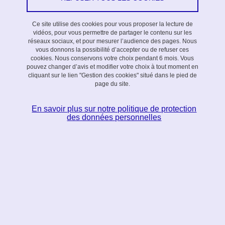
Projet exploratoire
Ce site utilise des cookies pour vous proposer la lecture de
vidéos, pour vous permettre de partager le contenu sur les
réseaux sociaux, et pour mesurer l’audience des pages. Nous
Les études fondamentales sur la génération de tourbillons, sa
vous donnons la possibilité d’accepter ou de refuser ces
dynamique et ses conséquences pour les écoulements à nombre
cookies. Nous conservons votre choix pendant 6 mois. Vous
pouvez changer d’avis et modifier votre choix à tout moment en
de Reynolds modéré (100 ≤
Re
≤ 20 000), comme la production
cliquant sur le lien "Gestion des cookies" situé dans le pied de
sonore, sont rares. Afin de contribuer à la compréhension de tels
page du site.
écoulements en régime laminaire, turbulent et de transition, le
projet actuel vise à simuler des conditions géométriques et initiales
En savoir plus sur notre politique de protection
des données personnelles
bien définies permettant une validation sur des données simulées
et/ou expérimentales. De plus, ces phénomènes présentent un
intérêt fondamental, un rôle critique et/ou agréable dans la vie
quotidienne (respiration, production de la parole, instruments à
vent, sifflement, etc.).
Motivation et contexte
1. La nécessité d'étudier les flux à nombre de Reynolds