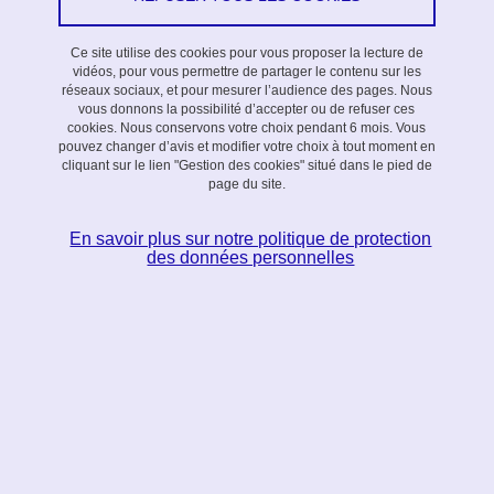
Ce site utilise des cookies pour vous proposer la lecture de
vidéos, pour vous permettre de partager le contenu sur les
réseaux sociaux, et pour mesurer l’audience des pages. Nous
Tour Perret 4.0 est un système de création d'animations
vous donnons la possibilité d’accepter ou de refuser ces
lumineuses.
cookies. Nous conservons votre choix pendant 6 mois. Vous
pouvez changer d’avis et modifier votre choix à tout moment en
cliquant sur le lien "Gestion des cookies" situé dans le pied de
page du site.
Le système de création d’animations lumineuses est constitué :
En savoir plus sur notre politique de protection
D'outils de création informatique sur PC, téléphone ou tablette,
des données personnelles
D'une infrastructure informatique permettant l’interaction avec la
tour réelle en toute sécurité,
De tours miniatures, représentatives de la tour réelle pour la
pré-visualisation des effets de lumière,
D'une mini tour possédant des capacités d'illumination plus
avancées pour étudier des propositions pour la rénovation.