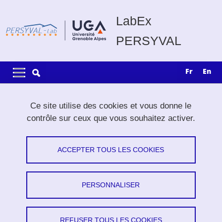
Aller au contenu principal
Gestion des cookies
LabEx
PERSYVAL
Navigation principale
Navigation principale mobile
fr
en
Fil d'Ariane
Accueil
Formation
Plateformes
Tour Perret 4.0
Ce site utilise des cookies et vous donne le
contrôle sur ceux que vous souhaitez activer.
Tour Perret 4.0
ACCEPTER TOUS LES COOKIES
Partager sur Facebook
Partager sur LinkedIn
Imprimer
Partager
Partager l'URL de cette page
PERSONNALISER
Plateforme,
Contrôle automatique
REFUSER TOUS LES COOKIES