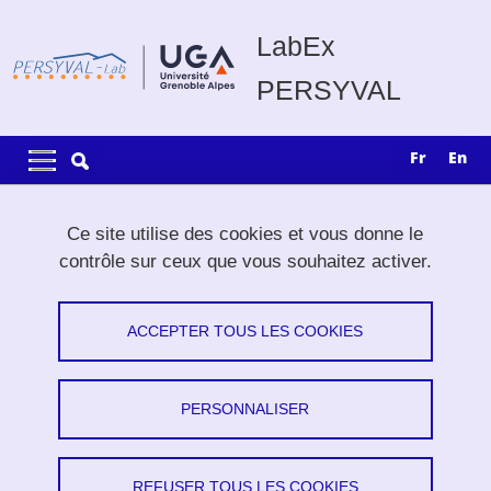
Aller au contenu principal
Gestion des cookies
LabEx
PERSYVAL
Navigation principale
Navigation principale mobile
fr
en
Fil d'Ariane
Accueil
International
Écoles thématiques
Édition 2013
Ce site utilise des cookies et vous donne le
contrôle sur ceux que vous souhaitez activer.
Édition 2013
ACCEPTER TOUS LES COOKIES
Partager sur Facebook
Partager sur LinkedIn
Imprimer
Partager
Partager l'URL de cette page
PERSONNALISER
Liste des écoles thématiques soutenues
REFUSER TOUS LES COOKIES