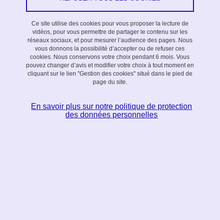
Théorie des nombres et dynamique
Édition 2013 de l'école d'été de mathématiques
Ce site utilise des cookies pour vous proposer la lecture de
17 juin - 5 juillet 2013
vidéos, pour vous permettre de partager le contenu sur les
réseaux sociaux, et pour mesurer l’audience des pages. Nous
Traitement d'image sur GPU
vous donnons la possibilité d’accepter ou de refuser ces
cookies. Nous conservons votre choix pendant 6 mois. Vous
17 - 20 juin 2013
pouvez changer d’avis et modifier votre choix à tout moment en
cliquant sur le lien "Gestion des cookies" situé dans le pied de
Stabilité des systèmes à retard et ses applications
page du site.
Édition 2013 de l'école d'été d'automatique
En savoir plus sur notre politique de protection
1 - 5 juillet 2013
des données personnelles
Summer School on Cyber-Physical Systems
8 - 12 juillet 2013
Modèles graphiques pour la caractérisation du flot
d'informations dans les réseaux complexes
8 - 12 juillet 2013