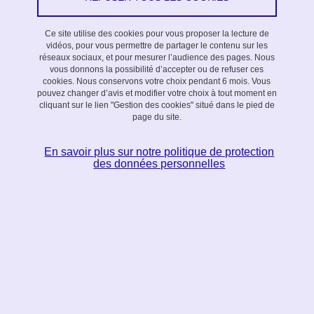
Ce site utilise des cookies pour vous proposer la lecture de
Équipe action
vidéos, pour vous permettre de partager le contenu sur les
réseaux sociaux, et pour mesurer l’audience des pages. Nous
vous donnons la possibilité d’accepter ou de refuser ces
cookies. Nous conservons votre choix pendant 6 mois. Vous
pouvez changer d’avis et modifier votre choix à tout moment en
cliquant sur le lien "Gestion des cookies" situé dans le pied de
page du site.
IoIT vise à développer des stratégies et des algorithmes
de contrôle distribué pour les réseaux de capteurs et
En savoir plus sur notre politique de protection
d'actionneurs. Ces réseaux font partie d'un domaine plus
des données personnelles
large désigné sous le nom de Systèmes Cyber-Physiques
et d'initiatives récentes vers le développement de l'Internet
des Objets.
Description scientifique
L'internet des objets (Ido ou en anglais
Internet of things
, IoT)
correspond à la vision d'un monde dans lequel des milliards