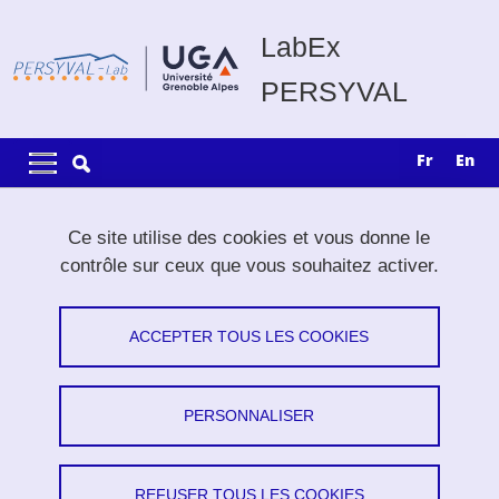
Aller au contenu principal
Gestion des cookies
LabEx
PERSYVAL
Navigation principale
Navigation principale mobile
fr
en
Fil d'Ariane
Accueil
Recherche
Équipes-actions
IoIT
Ce site utilise des cookies et vous donne le
contrôle sur ceux que vous souhaitez activer.
IoIT
ACCEPTER TOUS LES COOKIES
Towards the Internet of Interactive Things
Energy-Efficient Interactive Cyber-Physical
Systems
PERSONNALISER
Partager sur Facebook
Partager sur LinkedIn
Imprimer
Partager
Partager l'URL de cette page
REFUSER TOUS LES COOKIES